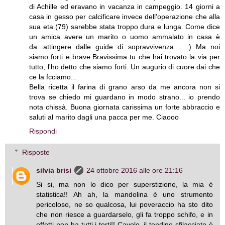
di Achille ed eravano in vacanza in campeggio. 14 giorni a
casa in gesso per calcificare invece dell'operazione che alla
sua eta (79) sarebbe stata troppo dura e lunga. Come dice
un amica avere un marito o uomo ammalato in casa è
da...attingere dalle guide di sopravvivenza .. :) Ma noi
siamo forti e brave.Bravissima tu che hai trovato la via per
tutto, l'ho detto che siamo forti. Un augurio di cuore dai che
ce la fcciamo...
Bella ricetta il farina di grano arso da me ancora non si
trova se chiedo mi guardano in modo strano... io prendo
nota chissà. Buona giornata carissima un forte abbraccio e
saluti al marito dagli una pacca per me. Ciaooo
Rispondi
Risposte
silvia brisi
24 ottobre 2016 alle ore 21:16
Si si, ma non lo dico per superstizione, la mia è
statistica!! Ah ah, la mandolina è uno strumento
pericoloso, ne so qualcosa, lui poveraccio ha sto dito
che non riesce a guardarselo, gli fa troppo schifo, e in
effetti non ha tutti i torti!! Cavolo, il tendine sfilacciato è