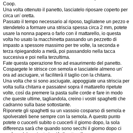
Coop.
Una volta ottenuto il panetto, lasciatelo riposare coperto per
circa un' oretta.
Passato il tempo necessario al riposo, tagliatene un pezzo e
stendetelo a formare una striscia spessa circa 2 mm, potete
usare la nonna papera o farlo con il mattarello, io questa
volta ho usato la macchinetta passando un pezzetto di
impasto a spessore massimo per tre volte, la seconda e
terza ripiegandolo a metà, poi passandolo nella tacca
succesiva e poi nella terzultima.
Fate questa operazione fino ad esaurimento del panetto.
Cospargete le strisce con semola e lasciatele almeno un'
ora ad asciugare, vi faciliterà il taglio con la chitarra.
Una volta che si sono asciugate, appoggiate una striscia per
volta sulla chitarra e passatevi sopra il mattarello ripetute
volte, così da premere la pasta sulle corde e fare in modo
che queste ultime, tagliandola, creino i vostri spaghetti che
cadranno sulla base sottostante.
Riponete gli spaghetti su un vassoio cosparso di semola e
spolverateli bene sempre con la semola. A questo punto
potete o cuocerli subito o cuocerli il giorno dopo, la sola
differenza sarà che quando sono secchi il giorno dopo ci