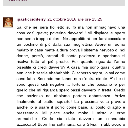
ipasticciditerry
21 ottobre 2016 alle ore 15:25
Sai che ieri sera ho letto su fb ma non immaginavo una
cosa così grave; poverino davvero!!! Mi dispiace e spero
non senta troppo dolore. Ne approfitterà per farsi coccolare
un pochino di più dalla sua mogliettina. Avere un uomo
malato in casa mette a dura prova il sistema nervoso di noi
donne, perciò, armati di santa pazienza e speriamo si
risolva tutto al più presto. Per quanto riguarda l'anno
bisestile ci credi davvero? A casa mia sono quasi quattro
anni che bisestile ahahahhhh. Ci scherzo sopra, lo sai come
sono fatta. Secondo me l'anno non c'entra niente. E' che ci
sono questi cicli negativi ... fortuna che passano e per
quello che mi riguarda spero passi davvero in fretta. Credo
che pazienza ne abbiamo portata abbastanza. Arrivo
finalmente al piatto: squisito! La prossima volta proverò
anche io a usare il porro come base, al posto di aglio e
prezzemolo. Mi piace anche molto il misto di erbe
aromatiche. Credo sia stato davvero un connubbio
azzeccato! Buon fine settimana, cara Silvia. Ti abbraccio e