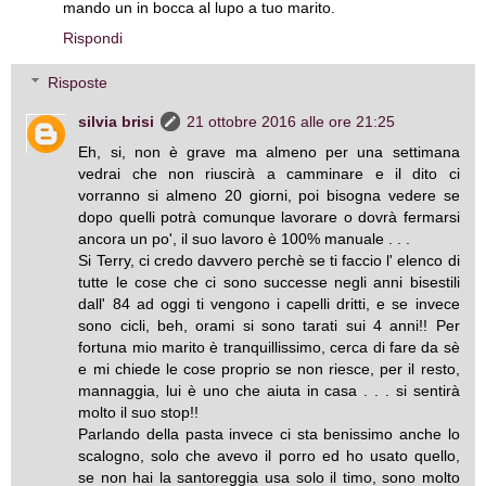
mando un in bocca al lupo a tuo marito.
Rispondi
Risposte
silvia brisi
21 ottobre 2016 alle ore 21:25
Eh, si, non è grave ma almeno per una settimana
vedrai che non riuscirà a camminare e il dito ci
vorranno si almeno 20 giorni, poi bisogna vedere se
dopo quelli potrà comunque lavorare o dovrà fermarsi
ancora un po', il suo lavoro è 100% manuale . . .
Si Terry, ci credo davvero perchè se ti faccio l' elenco di
tutte le cose che ci sono successe negli anni bisestili
dall' 84 ad oggi ti vengono i capelli dritti, e se invece
sono cicli, beh, orami si sono tarati sui 4 anni!! Per
fortuna mio marito è tranquillissimo, cerca di fare da sè
e mi chiede le cose proprio se non riesce, per il resto,
mannaggia, lui è uno che aiuta in casa . . . si sentirà
molto il suo stop!!
Parlando della pasta invece ci sta benissimo anche lo
scalogno, solo che avevo il porro ed ho usato quello,
se non hai la santoreggia usa solo il timo, sono molto