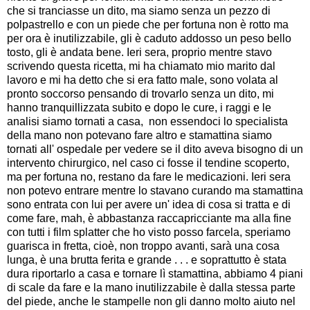
che si tranciasse un dito, ma siamo senza un pezzo di
polpastrello e con un piede che per fortuna non è rotto ma
per ora è inutilizzabile, gli è caduto addosso un peso bello
tosto, gli è andata bene. Ieri sera, proprio mentre stavo
scrivendo questa ricetta, mi ha chiamato mio marito dal
lavoro e mi ha detto che si era fatto male, sono volata al
pronto soccorso pensando di trovarlo senza un dito, mi
hanno tranquillizzata subito e dopo le cure, i raggi e le
analisi siamo tornati a casa, non essendoci lo specialista
della mano non potevano fare altro e stamattina siamo
tornati all' ospedale per vedere se il dito aveva bisogno di un
intervento chirurgico, nel caso ci fosse il tendine scoperto,
ma per fortuna no, restano da fare le medicazioni. Ieri sera
non potevo entrare mentre lo stavano curando ma stamattina
sono entrata con lui per avere un' idea di cosa si tratta e di
come fare, mah, è abbastanza raccapricciante ma alla fine
con tutti i film splatter che ho visto posso farcela, speriamo
guarisca in fretta, cioè, non troppo avanti, sarà una cosa
lunga, è una brutta ferita e grande . . . e soprattutto è stata
dura riportarlo a casa e tornare lì stamattina, abbiamo 4 piani
di scale da fare e la mano inutilizzabile è dalla stessa parte
del piede, anche le stampelle non gli danno molto aiuto nel