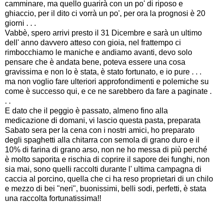
camminare, ma quello guarirà con un po' di riposo e
ghiaccio, per il dito ci vorrà un po', per ora la prognosi è 20
giorni . . .
Vabbè, spero arrivi presto il 31 Dicembre e sarà un ultimo
dell' anno davvero atteso con gioia, nel frattempo ci
rimbocchiamo le maniche e andiamo avanti, devo solo
pensare che è andata bene, poteva essere una cosa
gravissima e non lo è stata, è stato fortunato, e io pure . . .
ma non voglio fare ulteriori approfondimenti e polemiche su
come è successo qui, e ce ne sarebbero da fare a paginate .
. .
E dato che il peggio è passato, almeno fino alla
medicazione di domani, vi lascio questa pasta, preparata
Sabato sera per la cena con i nostri amici, ho preparato
degli spaghetti alla chitarra con semola di grano duro e il
10% di farina di grano arso, non ne ho messa di più perché
è molto saporita e rischia di coprire il sapore dei funghi, non
sia mai, sono quelli raccolti durante l' ultima campagna di
caccia al porcino, quella che ci ha reso proprietari di un chilo
e mezzo di bei "neri", buonissimi, belli sodi, perfetti, è stata
una raccolta fortunatissima!!