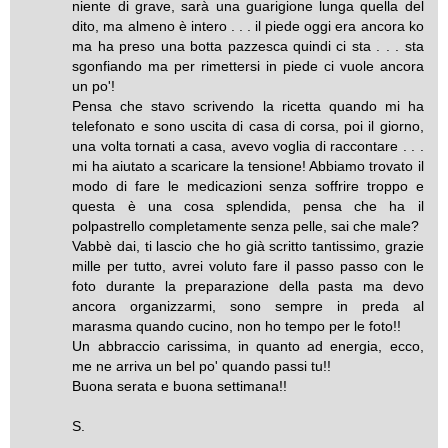
niente di grave, sarà una guarigione lunga quella del
dito, ma almeno è intero . . . il piede oggi era ancora ko
ma ha preso una botta pazzesca quindi ci sta . . . sta
sgonfiando ma per rimettersi in piede ci vuole ancora
un po'!
Pensa che stavo scrivendo la ricetta quando mi ha
telefonato e sono uscita di casa di corsa, poi il giorno,
una volta tornati a casa, avevo voglia di raccontare . . .
mi ha aiutato a scaricare la tensione! Abbiamo trovato il
modo di fare le medicazioni senza soffrire troppo e
questa è una cosa splendida, pensa che ha il
polpastrello completamente senza pelle, sai che male?
Vabbè dai, ti lascio che ho già scritto tantissimo, grazie
mille per tutto, avrei voluto fare il passo passo con le
foto durante la preparazione della pasta ma devo
ancora organizzarmi, sono sempre in preda al
marasma quando cucino, non ho tempo per le foto!!
Un abbraccio carissima, in quanto ad energia, ecco,
me ne arriva un bel po' quando passi tu!!
Buona serata e buona settimana!!
S.