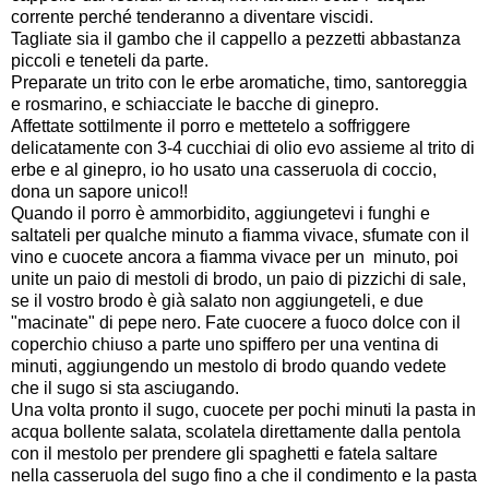
corrente perché tenderanno a diventare viscidi.
Tagliate sia il gambo che il cappello a pezzetti abbastanza
piccoli e teneteli da parte.
Preparate un trito con le erbe aromatiche, timo, santoreggia
e rosmarino, e schiacciate le bacche di ginepro.
Affettate sottilmente il porro e mettetelo a soffriggere
delicatamente con 3-4 cucchiai di olio evo assieme al trito di
erbe e al ginepro, io ho usato una casseruola di coccio,
dona un sapore unico!!
Quando il porro è ammorbidito, aggiungetevi i funghi e
saltateli per qualche minuto a fiamma vivace, sfumate con il
vino e cuocete ancora a fiamma vivace per un minuto, poi
unite un paio di mestoli di brodo, un paio di pizzichi di sale,
se il vostro brodo è già salato non aggiungeteli, e due
"macinate" di pepe nero. Fate cuocere a fuoco dolce con il
coperchio chiuso a parte uno spiffero per una ventina di
minuti, aggiungendo un mestolo di brodo quando vedete
che il sugo si sta asciugando.
Una volta pronto il sugo, cuocete per pochi minuti la pasta in
acqua bollente salata, scolatela direttamente dalla pentola
con il mestolo per prendere gli spaghetti e fatela saltare
nella casseruola del sugo fino a che il condimento e la pasta